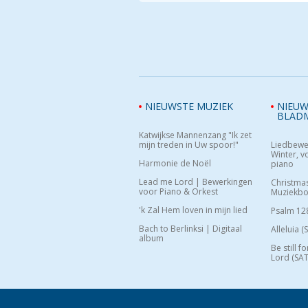
NIEUWSTE MUZIEK
NIEUW
BLAD
Katwijkse Mannenzang "Ik zet
mijn treden in Uw spoor!"
Liedbewe
Winter, vo
Harmonie de Noël
piano
Lead me Lord | Bewerkingen
Christma
voor Piano & Orkest
Muziekb
'k Zal Hem loven in mijn lied
Psalm 12
Bach to Berlinksi | Digitaal
Alleluia (
album
Be still f
Lord (SAT