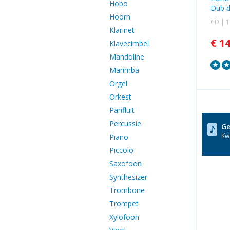
Hobo
Dub d
Hoorn
CD | 
Klarinet
€ 1
Klavecimbel
Mandoline
Marimba
Orgel
Orkest
Panfluit
Percussie
Ge
Kwa
Piano
Piccolo
Saxofoon
Synthesizer
Trombone
Trompet
Xylofoon