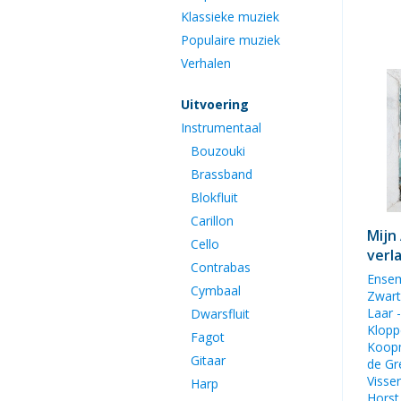
Klassieke muziek
Populaire muziek
Verhalen
Uitvoering
Instrumentaal
Bouzouki
Brassband
Blokfluit
Carillon
Mijn
Cello
verl
Contrabas
Ense
Cymbaal
Zwar
Laar
-
Dwarsfluit
Klopp
Fagot
Koop
Gitaar
de Gr
Visse
Harp
Horst