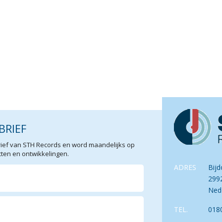
BRIEF
sbrief van STH Records en word maandelijks op
en en ontwikkelingen.
ADRES
Bijd
299
Ned
TEL.
018