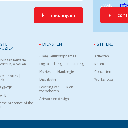
EMAIL
info
con
inschrijven
STE
DIENSTEN
STH ÉN...
MUZIEK
(Live) Geluidsopnames
Artiesten
rkingen Rens de
Digital editing en mastering
Koren
or fluit, viool en
Muziek- en klankregie
Concerten
s Memories |
Distributie
Workshops
oek
Levering van CD'R en
8 (SATB)
toebehoren
SATB)
Artwork en design
or the presence of the
B)