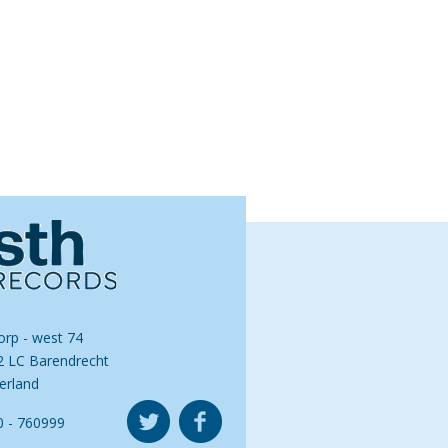
orp - west 74
2 LC Barendrecht
erland
0 - 760999