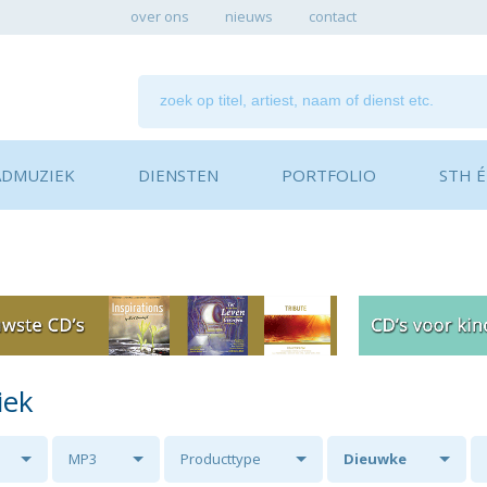
over ons
nieuws
contact
ADMUZIEK
DIENSTEN
PORTFOLIO
STH ÉN
iek
MP3
Producttype
Dieuwke