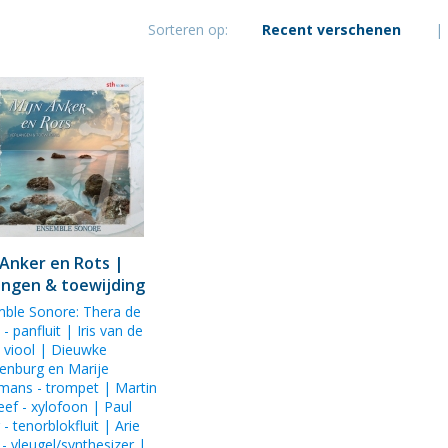
Kloppenburg
Sorteren op:
Recent verschenen
|
 Anker en Rots |
angen & toewijding
mble Sonore
:
Thera de
t
- panfluit |
Iris van de
 viool |
Dieuwke
enburg
en
Marije
mans
- trompet |
Martin
eef
- xylofoon |
Paul
r
- tenorblokfluit |
Arie
- vleugel/synthesizer |