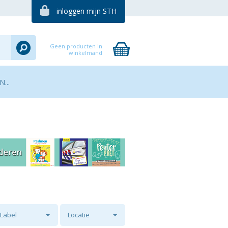
inloggen mijn STH
Geen producten in
winkelmand
...
Label
Locatie