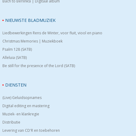
Bach to Berlinksi | Digitaal album
NIEUWSTE BLADMUZIEK
Liedbewerkingen Rens de Winter, voor fluit, viool en piano
Christmas Memories | Muziekboek
Psalm 128 (SATB)
Alleluia (SATB)
Be still for the presence of the Lord (SATB)
DIENSTEN
(Live) Geluidsopnames
Digital editing en mastering
Muziek- en klankregie
Distributie
Levering van CD'R en toebehoren