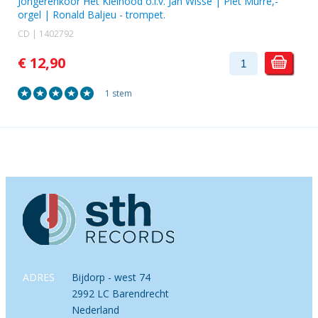
Jongerenkoor Het Kleinood o.l.v. Jan Wisse
|
Piet Murre
,-
orgel |
Ronald Baljeu
- trompet.
CD | 1402792
€ 12,90
1 stem
ADRES
Bijdorp - west 74
2992 LC Barendrecht
Nederland