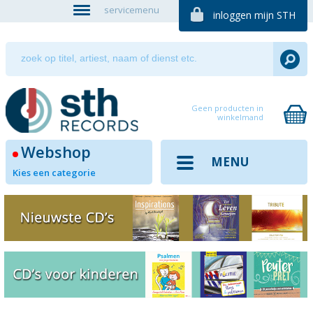
servicemenu
inloggen mijn STH
Geen producten in
winkelmand
Webshop
MENU
Kies een categorie