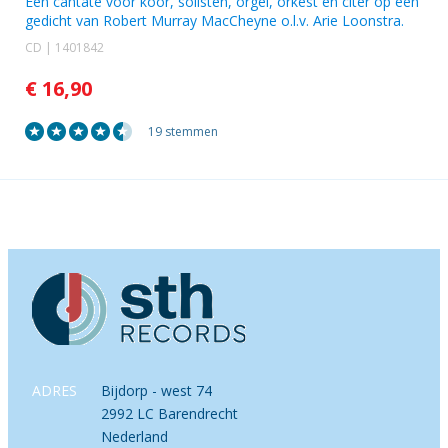
Een cantate voor koor, solisten, orgel, orkest en citer op een
gedicht van Robert Murray MacCheyne o.l.v. Arie Loonstra.
CD | 1401842
€ 16,90
19 stemmen
ADRES
Bijdorp - west 74
2992 LC Barendrecht
Nederland