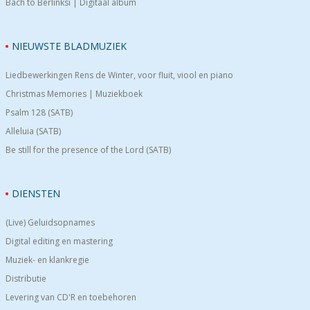
Bach to Berlinksi | Digitaal album
NIEUWSTE BLADMUZIEK
Liedbewerkingen Rens de Winter, voor fluit, viool en piano
Christmas Memories | Muziekboek
Psalm 128 (SATB)
Alleluia (SATB)
Be still for the presence of the Lord (SATB)
DIENSTEN
(Live) Geluidsopnames
Digital editing en mastering
Muziek- en klankregie
Distributie
Levering van CD'R en toebehoren