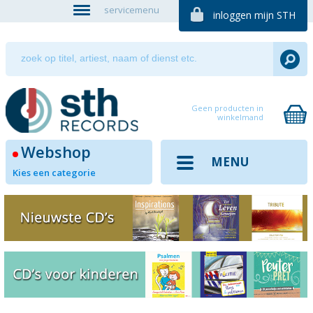
servicemenu
inloggen mijn STH
Geen producten in
winkelmand
Webshop
MENU
Kies een categorie