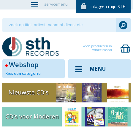
servicemenu
inloggen mijn STH
Geen producten in
winkelmand
Webshop
MENU
Kies een categorie