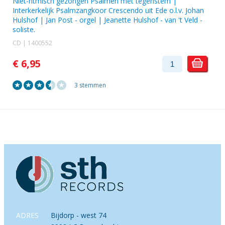
Niet-ritmisch gezongen Psalmen met tegenstem |
Interkerkelijk Psalmzangkoor Crescendo uit Ede o.l.v. Johan
Hulshof
|
Jan Post
- orgel |
Jeanette Hulshof - van 't Veld
-
soliste.
CD | 1400552
€ 6,95
3 stemmen
ADRES
Bijdorp - west 74