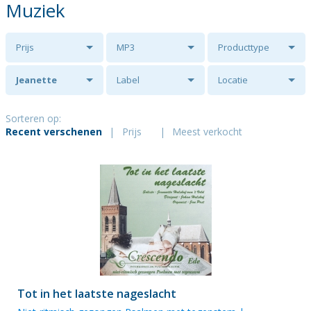
Muziek
Prijs
MP3
Producttype
Jeanette
Label
Locatie
Hulshof - van 't
Sorteren op:
Recent verschenen
|
Prijs
|
Meest verkocht
Veld
Tot in het laatste nageslacht