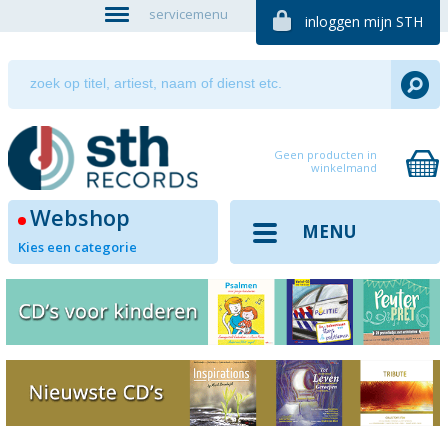
servicemenu
inloggen mijn STH
Geen producten in
winkelmand
Webshop
MENU
Kies een categorie