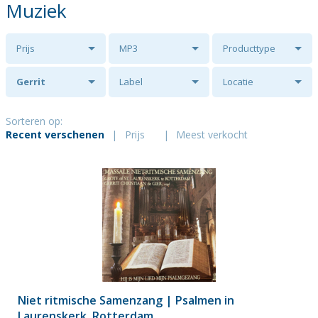
Muziek
Prijs
MP3
Producttype
Gerrit
Label
Locatie
Christiaan de
Sorteren op:
Recent verschenen
|
Prijs
|
Meest verkocht
Gier
Niet ritmische Samenzang | Psalmen in
Laurenskerk, Rotterdam