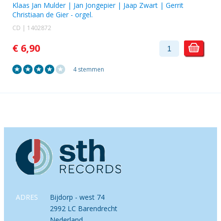
Klaas Jan Mulder
|
Jan Jongepier
|
Jaap Zwart
|
Gerrit
Christiaan de Gier
- orgel.
CD | 1402872
€ 6,90
4 stemmen
ADRES
Bijdorp - west 74
2992 LC Barendrecht
Nederland