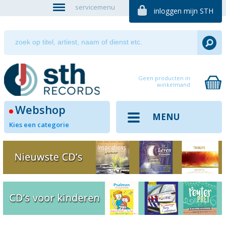
servicemenu
inloggen mijn STH
Geen producten in
winkelmand
Webshop
MENU
Kies een categorie