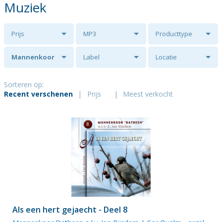
Muziek
Prijs
MP3
Producttype
Mannenkoor
Label
Locatie
Datheen o.l.v.
Sorteren op:
Recent verschenen
|
Prijs
|
Meest verkocht
Jan Rijsdam
Als een hert gejaecht - Deel 8