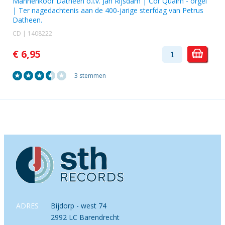
Mannenkoor Datheen o.l.v. Jan Rijsdam
|
Cor Qualm
- orgel
| Ter nagedachtenis aan de 400-jarige sterfdag van Petrus
Datheen.
CD | 1408222
€ 6,95
3 stemmen
ADRES
Bijdorp - west 74
2992 LC Barendrecht