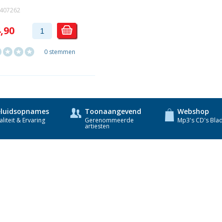
1407262
4,90
0 stemmen
luidsopnames
Toonaangevend
Webshop
liteit & Ervaring
Gerenommeerde
Mp3's CD's Bla
artiesten