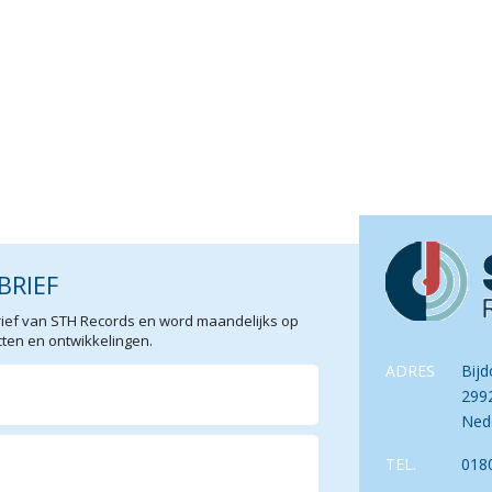
BRIEF
sbrief van STH Records en word maandelijks op
en en ontwikkelingen.
ADRES
Bijd
299
Ned
TEL.
018