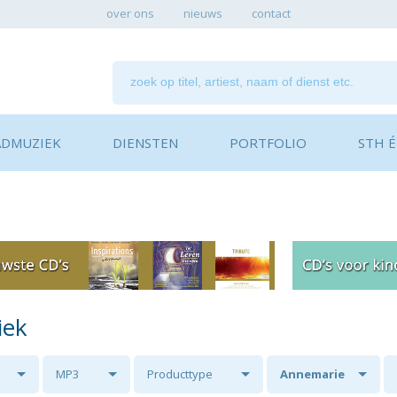
over ons
nieuws
contact
ADMUZIEK
DIENSTEN
PORTFOLIO
STH ÉN
iek
MP3
Producttype
Annemarie