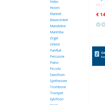
Hobo
CD | 
Hoorn
€ 1
Klarinet
Klavecimbel
Mandoline
Marimba
Orgel
Orkest
Panfluit
Ge
Percussie
Kwa
Piano
Piccolo
Saxofoon
Synthesizer
Trombone
Trompet
Xylofoon