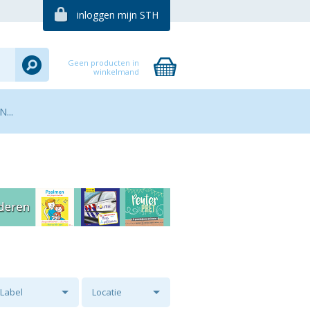
inloggen mijn STH
Geen producten in
winkelmand
...
Label
Locatie