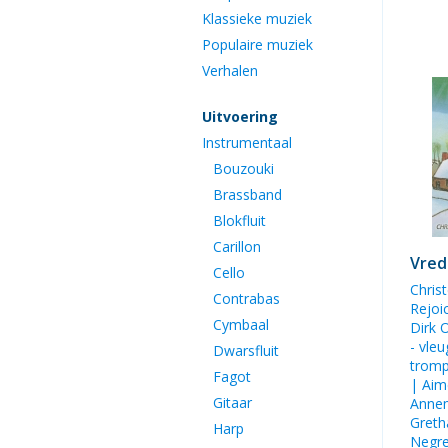
Klassieke muziek
Populaire muziek
Verhalen
Uitvoering
Instrumentaal
Bouzouki
Brassband
Blokfluit
Carillon
Vred
Cello
Chris
Contrabas
Rejoic
Cymbaal
Dirk 
- vle
Dwarsfluit
trom
Fagot
|
Aim
Gitaar
Annem
Greth
Harp
Negr