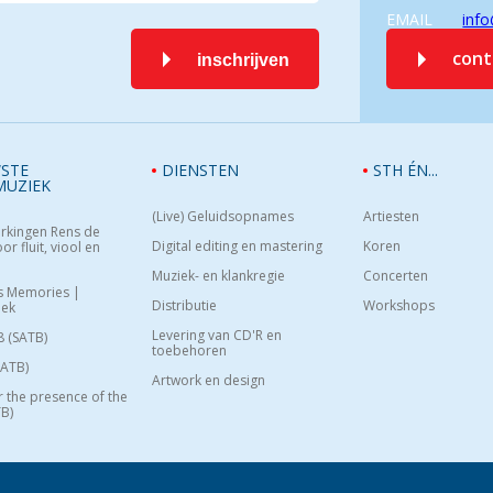
EMAIL
info
con
inschrijven
STE
DIENSTEN
STH ÉN...
MUZIEK
(Live) Geluidsopnames
Artiesten
rkingen Rens de
Digital editing en mastering
Koren
or fluit, viool en
Muziek- en klankregie
Concerten
s Memories |
Distributie
Workshops
oek
Levering van CD'R en
8 (SATB)
toebehoren
SATB)
Artwork en design
or the presence of the
B)