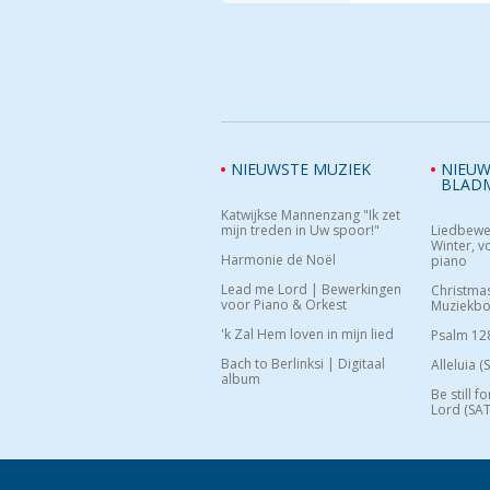
NIEUWSTE MUZIEK
NIEUW
BLAD
Katwijkse Mannenzang "Ik zet
mijn treden in Uw spoor!"
Liedbewe
Winter, vo
Harmonie de Noël
piano
Lead me Lord | Bewerkingen
Christma
voor Piano & Orkest
Muziekb
'k Zal Hem loven in mijn lied
Psalm 12
Bach to Berlinksi | Digitaal
Alleluia (
album
Be still f
Lord (SAT