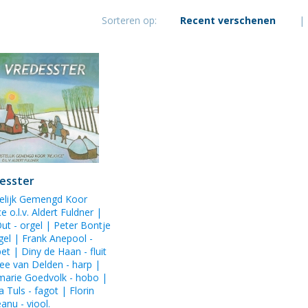
Goedvolk
Sorteren op:
Recent verschenen
|
esster
telijk Gemengd Koor
e o.l.v. Aldert Fuldner
|
Out
- orgel |
Peter Bontje
ugel | Frank Anepool -
pet |
Diny de Haan
- fluit
ee van Delden
- harp |
arie Goedvolk
- hobo |
a Tuls - fagot |
Florin
eanu
- viool.