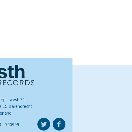
orp - west 74
2 LC Barendrecht
erland
0 - 760999