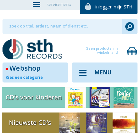
servicemenu
inloggen mijn STH
Geen producten in
winkelmand
Webshop
MENU
Kies een categorie