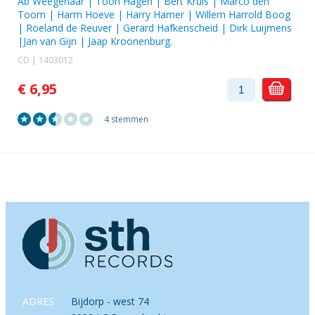
Ab Weegenaar
|
Toon Hagen
|
Bert Kruis
|
Marco den
Toom
|
Harm Hoeve
|
Harry Hamer
|
Willem Harrold Boog
|
Roeland de Reuver
|
Gerard Hafkenscheid
|
Dirk Luijmens
|
Jan van Gijn
|
Jaap Kroonenburg
.
CD | 1403012
€ 6,95
4 stemmen
ADRES
Bijdorp - west 74