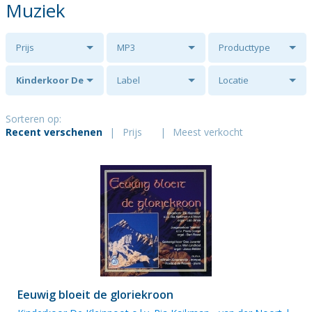
Muziek
Prijs
MP3
Producttype
Kinderkoor De
Label
Locatie
Kleinnoot o.l.v.
Sorteren op:
Recent verschenen
|
Prijs
|
Meest verkocht
Ria Kaikman -
van der Noort
Eeuwig bloeit de gloriekroon