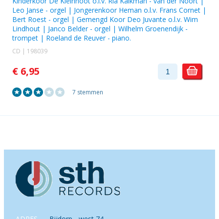
Kinderkoor De Kleinnoot o.l.v. Ria Kaikman - van der Noort
|
Leo Janse
- orgel | Jongerenkoor Heman o.l.v. Frans Cornet |
Bert Roest
- orgel |
Gemengd Koor Deo Juvante
o.l.v. Wim
Lindhout |
Janco Belder
- orgel |
Wilhelm Groenendijk
-
trompet |
Roeland de Reuver
- piano.
CD | 198039
€ 6,95
7 stemmen
ADRES
Bijdorp - west 74