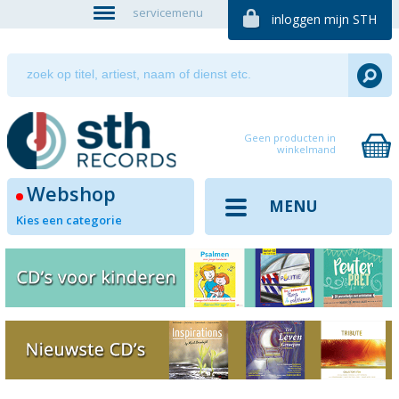
servicemenu
inloggen mijn STH
Geen producten in
winkelmand
Webshop
MENU
Kies een categorie