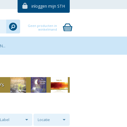
inloggen mijn STH
Geen producten in
winkelmand
...
Label
Locatie