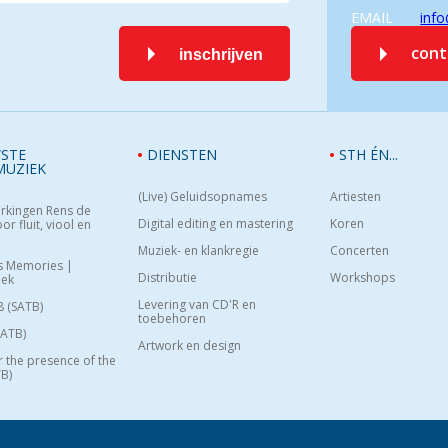
EMAIL
info
con
inschrijven
STE
DIENSTEN
STH ÉN...
MUZIEK
(Live) Geluidsopnames
Artiesten
rkingen Rens de
Digital editing en mastering
Koren
or fluit, viool en
Muziek- en klankregie
Concerten
s Memories |
Distributie
Workshops
oek
Levering van CD'R en
8 (SATB)
toebehoren
SATB)
Artwork en design
or the presence of the
B)