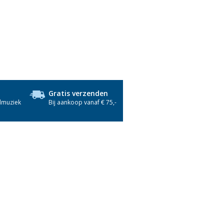
Gratis verzenden
dmuziek
Bij aankoop vanaf € 75,-