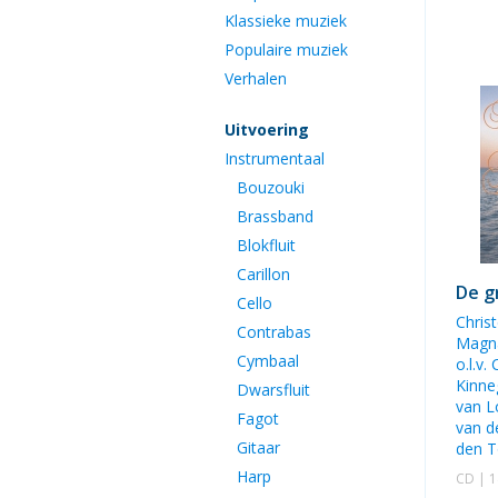
Klassieke muziek
Populaire muziek
Verhalen
Uitvoering
Instrumentaal
Bouzouki
Brassband
Blokfluit
Carillon
De g
Cello
Chris
Contrabas
Magna
Cymbaal
o.l.v.
Kinne
Dwarsfluit
van L
Fagot
van d
Gitaar
den 
Harp
CD | 