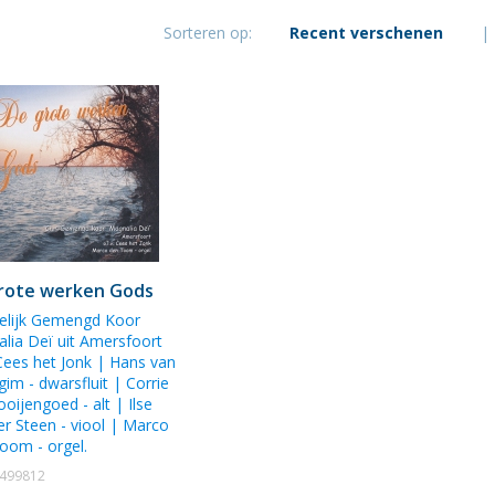
Looijengoed
Sorteren op:
Recent verschenen
|
rote werken Gods
telijk Gemengd Koor
lia Deï uit Amersfoort
 Cees het Jonk
|
Hans van
gim
- dwarsfluit |
Corrie
ooijengoed
- alt |
Ilse
er Steen
- viool |
Marco
Toom
- orgel.
1499812