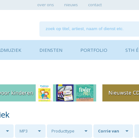
over ons
nieuws
contact
ADMUZIEK
DIENSTEN
PORTFOLIO
STH ÉN
iek
MP3
Producttype
Corrie van