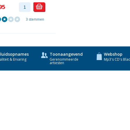
95
3 stemmen
luidsopnames
Toonaangevend
Webshop
liteit & Ervaring
Gerenommeerde
Mp3's CD's Bla
artiesten