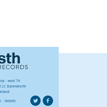
orp - west 74
2 LC Barendrecht
erland
0 - 760999