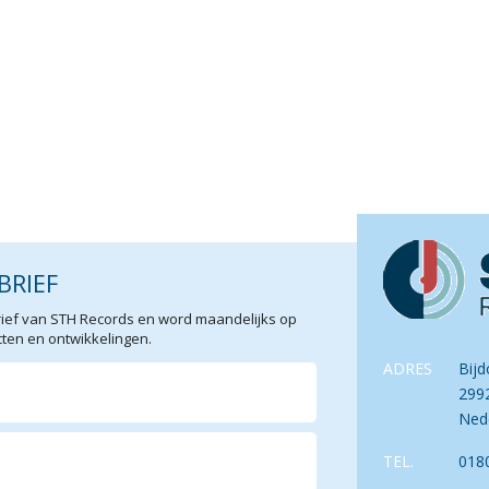
BRIEF
sbrief van STH Records en word maandelijks op
en en ontwikkelingen.
ADRES
Bijd
299
Ned
TEL.
018