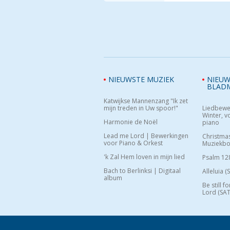
NIEUWSTE MUZIEK
NIEUW
BLAD
Katwijkse Mannenzang "Ik zet
mijn treden in Uw spoor!"
Liedbewe
Winter, vo
Harmonie de Noël
piano
Lead me Lord | Bewerkingen
Christma
voor Piano & Orkest
Muziekb
'k Zal Hem loven in mijn lied
Psalm 12
Bach to Berlinksi | Digitaal
Alleluia (
album
Be still f
Lord (SAT