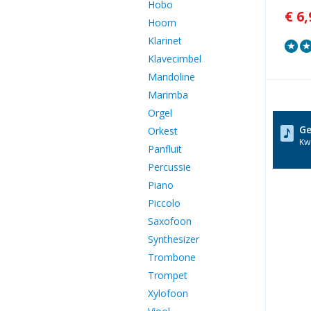
Hobo
€ 6,
Hoorn
Klarinet
Klavecimbel
Mandoline
Marimba
Orgel
Ge
Orkest
Kwa
Panfluit
Percussie
Piano
Piccolo
Saxofoon
Synthesizer
Trombone
Trompet
Xylofoon