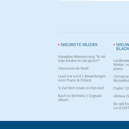
NIEUWSTE MUZIEK
NIEUW
BLAD
Katwijkse Mannenzang "Ik zet
mijn treden in Uw spoor!"
Liedbewe
Winter, vo
Harmonie de Noël
piano
Lead me Lord | Bewerkingen
Christma
voor Piano & Orkest
Muziekb
'k Zal Hem loven in mijn lied
Psalm 12
Bach to Berlinksi | Digitaal
Alleluia (
album
Be still f
Lord (SAT