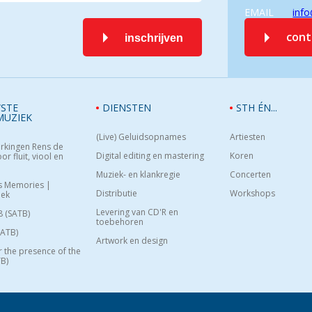
EMAIL
info
con
inschrijven
STE
DIENSTEN
STH ÉN...
MUZIEK
(Live) Geluidsopnames
Artiesten
rkingen Rens de
Digital editing en mastering
Koren
or fluit, viool en
Muziek- en klankregie
Concerten
s Memories |
Distributie
Workshops
oek
Levering van CD'R en
8 (SATB)
toebehoren
SATB)
Artwork en design
or the presence of the
B)