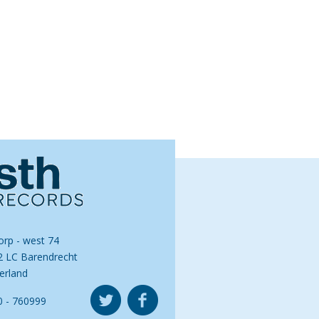
orp - west 74
2 LC Barendrecht
erland
0 - 760999