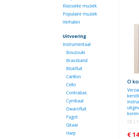
Klassieke muziek
Populaire muziek
Verhalen
Uitvoering
Instrumentaal
Bouzouki
Brassband
Blokfluit
Carillon
O ko
Cello
Verza
Contrabas
kerst
Cymbaal
instr
uitge
Dwarsfluit
koren
Fagot
CD | 
Gitaar
Harp
€ 1