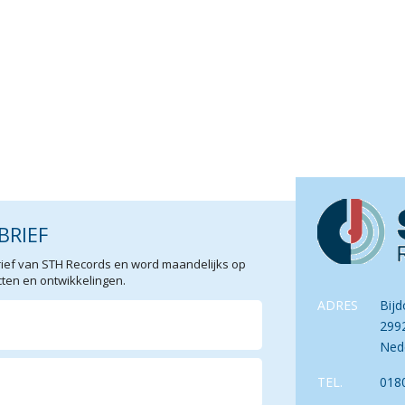
BRIEF
sbrief van STH Records en word maandelijks op
en en ontwikkelingen.
ADRES
Bijd
299
Ned
TEL.
018