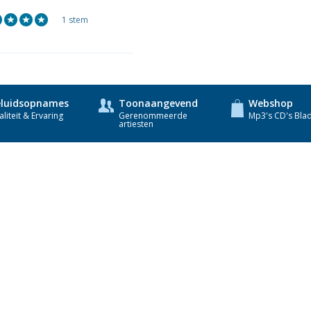
1 stem
luidsopnames
Toonaangevend
Webshop
liteit & Ervaring
Gerenommeerde
Mp3's CD's Bla
artiesten