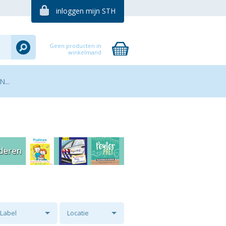
inloggen mijn STH
Geen producten in
winkelmand
...
Label
Locatie