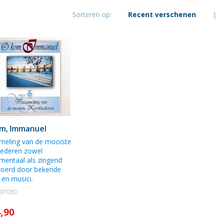
Sorteren op:
Recent verschenen
|
m, Immanuel
meling van de mooiste
liederen zowel
umentaal als zingend
voerd door bekende
 en musici.
197080
4,90