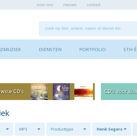
over ons
nieuws
contact
ADMUZIEK
DIENSTEN
PORTFOLIO
STH ÉN
iek
MP3
Producttype
Henk Segers