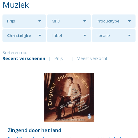
Muziek
Prijs
MP3
Producttype
Christelijke
Label
Locatie
Gemengde
Sorteren op:
Recent verschenen
|
Prijs
|
Meest verkocht
Zangvereniging
Ex Animo o.l.v.
Dick van Asselt
Zingend door het land