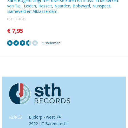
Karel Bogerd zingt met diverse koren en musici in de kerken
van Tiel, Leiden, Hasselt, Naarden, Bolsward, Nunspeet,
Barneveld en Alblasserdam.
CD | 19195
€ 7,95
5 stemmen
ADRES
Bijdorp - west 74
2992 LC Barendrecht