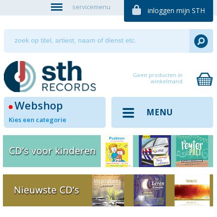
servicemenu
inloggen mijn STH
Geen producten in
winkelmand
Webshop
MENU
Kies een categorie