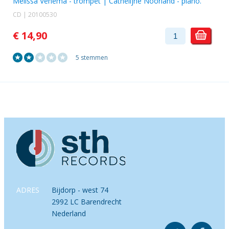
Melissa Venema
- trompet |
Cathelijne Noorland
- piano.
CD | 20100530
€ 14,90
5 stemmen
ADRES
Bijdorp - west 74
2992 LC Barendrecht
Nederland