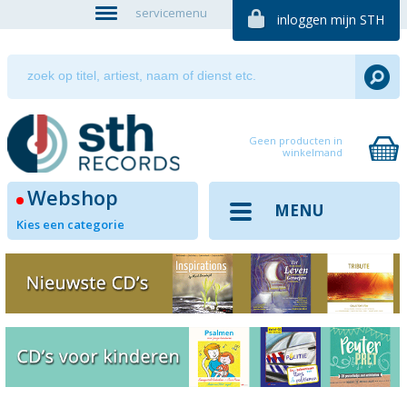
servicemenu
inloggen mijn STH
Geen producten in
winkelmand
Webshop
MENU
Kies een categorie