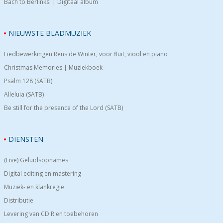
Bach to Berlinksi | Digitaal album
NIEUWSTE BLADMUZIEK
Liedbewerkingen Rens de Winter, voor fluit, viool en piano
Christmas Memories | Muziekboek
Psalm 128 (SATB)
Alleluia (SATB)
Be still for the presence of the Lord (SATB)
DIENSTEN
(Live) Geluidsopnames
Digital editing en mastering
Muziek- en klankregie
Distributie
Levering van CD'R en toebehoren