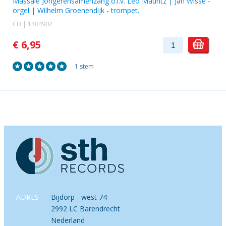
Massale Jongerensamenzang o.l.v.
Leo Mauritz
|
Jan Wisse
-
orgel |
Wilhelm Groenendijk
- trompet.
CD | 1404902
€ 6,95
1 stem
ADRES
Bijdorp - west 74
2992 LC Barendrecht
Nederland