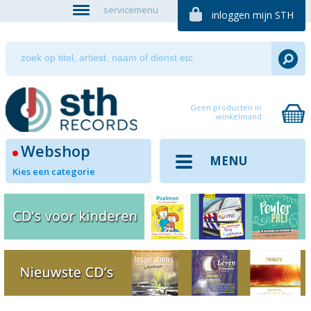
servicemenu
inloggen mijn STH
Geen producten in
winkelmand
Webshop
MENU
Kies een categorie