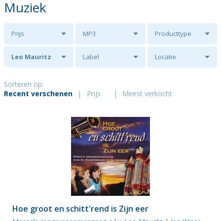
Muziek
Prijs
MP3
Producttype
Leo Mauritz
Label
Locatie
Sorteren op:
Recent verschenen
|
Prijs
|
Meest verkocht
Hoe groot en schitt'rend is Zijn eer