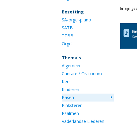
Er zijn g
Bezetting
SA-orgel-piano
SATB
Ge
TTBB
Kwa
Orgel
Thema's
Algemeen
Cantate / Oratorium
Kerst
Kinderen
Pasen
Pinksteren
Psalmen
Vaderlandse Liederen