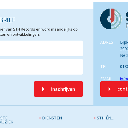
BRIEF
sbrief van STH Records en word maandelijks op
en en ontwikkelingen.
ADRES
Bijd
299
Ned
TEL.
018
EMAIL
info
con
inschrijven
STE
DIENSTEN
STH ÉN...
MUZIEK