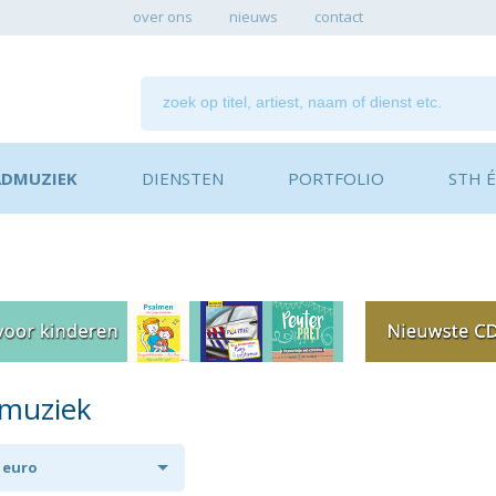
over ons
nieuws
contact
ADMUZIEK
DIENSTEN
PORTFOLIO
STH ÉN
dmuziek
0 euro