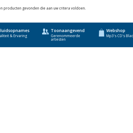
een producten gevonden die aan uw critera voldoen.
luidsopnames
Toonaangevend
Webshop
liteit & Ervaring
Gerenommeerde
Mp3's CD's Bla
artiesten