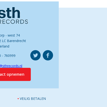
orp - west 74
2 LC Barendrecht
erland
0 - 760999
@sthrecords.nl
tact opnemen
VEILIG BETALEN