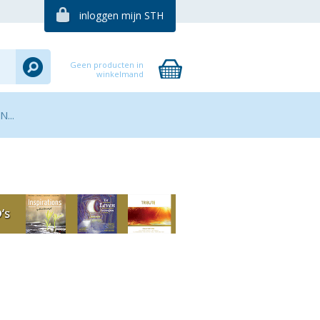
inloggen mijn STH
Geen producten in
winkelmand
...