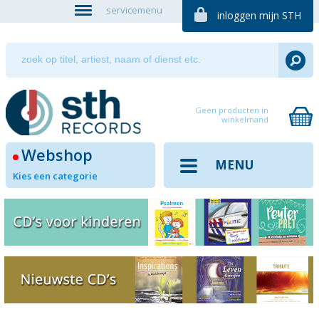
servicemenu
inloggen mijn STH
Geen producten in
winkelmand
Webshop
MENU
Kies een categorie