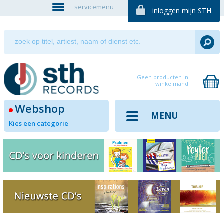
servicemenu
inloggen mijn STH
Geen producten in
winkelmand
Webshop
MENU
Kies een categorie