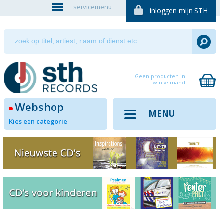
servicemenu
inloggen mijn STH
Geen producten in
winkelmand
Webshop
MENU
Kies een categorie