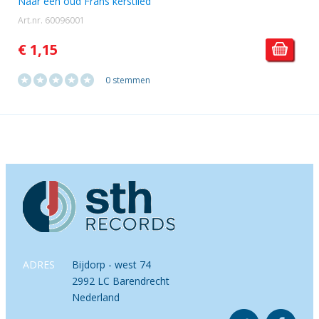
Naar een oud Frans kerstlied
Art.nr. 60096001
€ 1,15
0 stemmen
ADRES
Bijdorp - west 74
2992 LC Barendrecht
Nederland