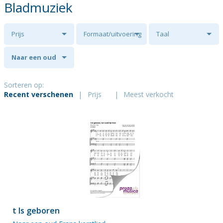
Bladmuziek
Prijs
Formaat/uitvoering
Taal
Naar een oud
Frans kerstlied
Sorteren op:
Recent verschenen
|
Prijs
|
Meest verkocht
t Is geboren