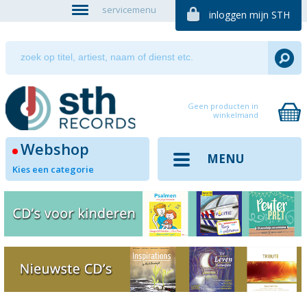
servicemenu
inloggen mijn STH
Geen producten in
winkelmand
Webshop
MENU
Kies een categorie