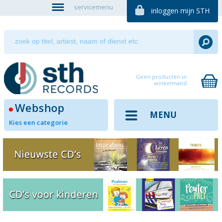
servicemenu
inloggen mijn STH
Geen producten in
winkelmand
Webshop
MENU
Kies een categorie