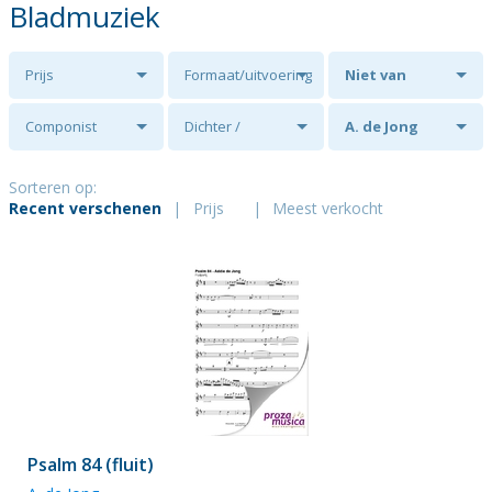
Bladmuziek
Prijs
Formaat/uitvoering
Niet van
toepassing
Componist
Dichter /
A. de Jong
tekstschrijver
Sorteren op:
Recent verschenen
|
Prijs
|
Meest verkocht
Psalm 84 (fluit)