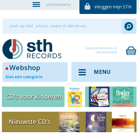
servicemenu
inloggen mijn STH
Geen producten in
winkelmand
Webshop
MENU
Kies een categorie