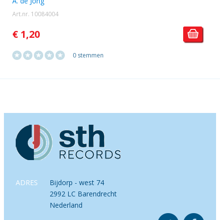
A. de Jong
Art.nr. 10084004
€ 1,20
0 stemmen
ADRES
Bijdorp - west 74
2992 LC Barendrecht
Nederland