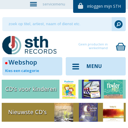
servicemenu
inloggen mijn STH
Geen producten in
winkelmand
Webshop
MENU
Kies een categorie