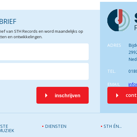
BRIEF
sbrief van STH Records en word maandelijks op
en en ontwikkelingen.
ADRES
Bijd
299
Ned
TEL.
018
EMAIL
info
con
inschrijven
STE
DIENSTEN
STH ÉN...
MUZIEK