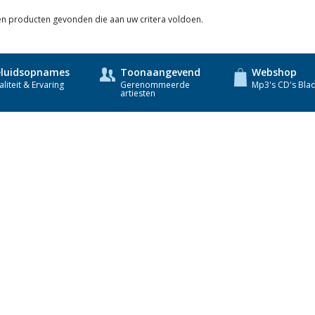
een producten gevonden die aan uw critera voldoen.
luidsopnames
Toonaangevend
Webshop
liteit & Ervaring
Gerenommeerde
Mp3's CD's Bla
artiesten