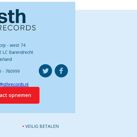
orp - west 74
2 LC Barendrecht
erland
0 - 760999
@sthrecords.nl
tact opnemen
VEILIG BETALEN