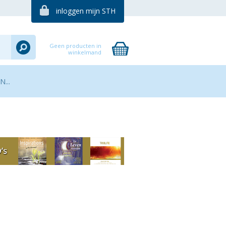
inloggen mijn STH
Geen producten in
winkelmand
...