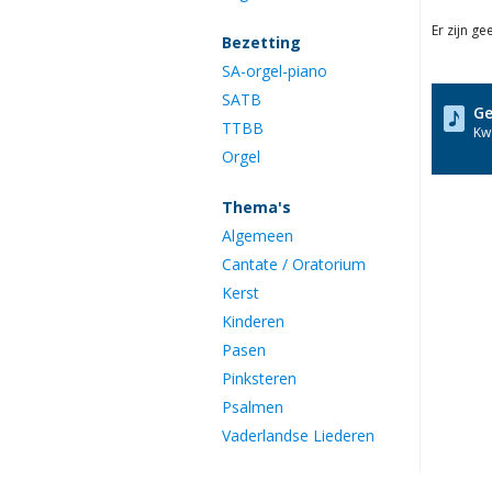
Er zijn g
Bezetting
SA-orgel-piano
SATB
Ge
TTBB
Kwa
Orgel
Thema's
Algemeen
Cantate / Oratorium
Kerst
Kinderen
Pasen
Pinksteren
Psalmen
Vaderlandse Liederen