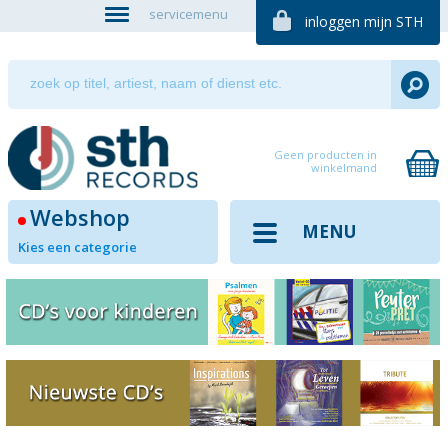
servicemenu
inloggen mijn STH
Geen producten in
winkelmand
Webshop
MENU
Kies een categorie