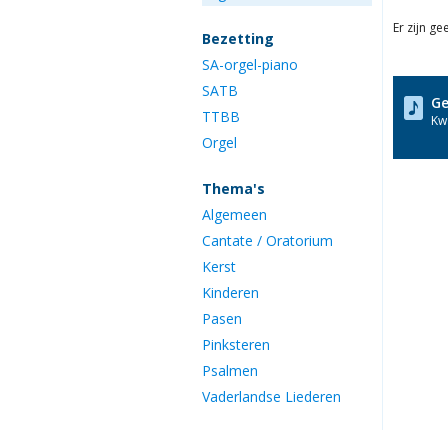
Er zijn g
Bezetting
SA-orgel-piano
SATB
Ge
TTBB
Kwa
Orgel
Thema's
Algemeen
Cantate / Oratorium
Kerst
Kinderen
Pasen
Pinksteren
Psalmen
Vaderlandse Liederen