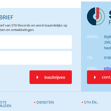
BRIEF
sbrief van STH Records en word maandelijks op
en en ontwikkelingen.
ADRES
Bijd
299
Ned
TEL.
018
EMAIL
info
con
inschrijven
STE
DIENSTEN
STH ÉN...
MUZIEK