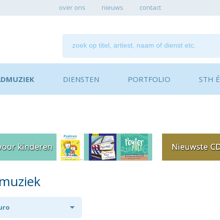
over ons
nieuws
contact
ADMUZIEK
DIENSTEN
PORTFOLIO
STH ÉN
dmuziek
euro