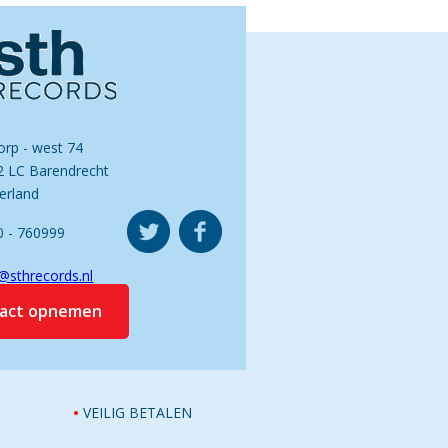
orp - west 74
2 LC Barendrecht
erland
0 - 760999
@sthrecords.nl
tact opnemen
VEILIG BETALEN