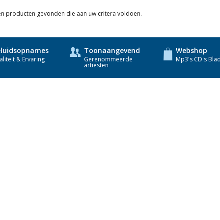
een producten gevonden die aan uw critera voldoen.
luidsopnames
Toonaangevend
Webshop
liteit & Ervaring
Gerenommeerde
Mp3's CD's Bla
artiesten