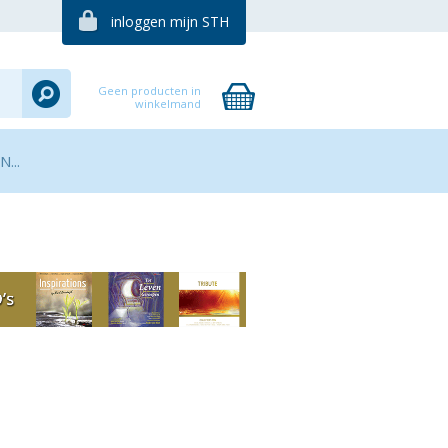
inloggen mijn STH
Geen producten in
winkelmand
...