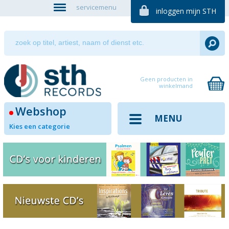
servicemenu
inloggen mijn STH
Geen producten in
winkelmand
Webshop
MENU
Kies een categorie