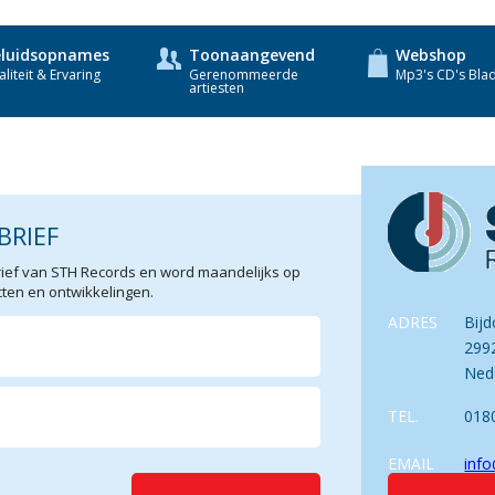
luidsopnames
Toonaangevend
Webshop
liteit & Ervaring
Gerenommeerde
Mp3's CD's Bla
artiesten
BRIEF
sbrief van STH Records en word maandelijks op
en en ontwikkelingen.
ADRES
Bijd
299
Ned
TEL.
018
EMAIL
info