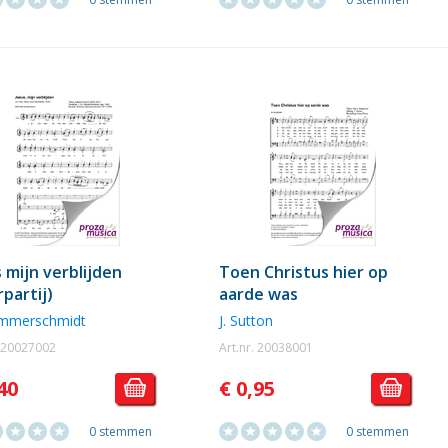
s mijn verblijden
Toen Christus hier op
rpartij)
aarde was
ammerschmidt
J. Sutton
. 20027002
Art.nr. 20038001
40
€ 0,95
0 stemmen
0 stemmen