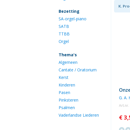
K. Pr
Bezetting
SA-orgel-piano
SATB
TTBB
Orgel
Thema's
Algemeen
Cantate / Oratorium
Kerst
Kinderen
Onze
Pasen
G. A.
Pinksteren
Art.nr
Psalmen
Vaderlandse Liederen
€ 3,