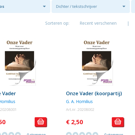
oos
Dichter / tekstschrijver
Sorteren op:
Recent verschenen
|
 Vader
Onze Vader (koorpartij)
 Homilius
G. A. Homilius
. 20208001
Art.nr. 20208002
50
€ 2,50
0 stemmen
0 stemmen