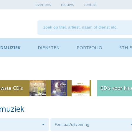
over ons
nieuws
contact
ADMUZIEK
DIENSTEN
PORTFOLIO
STH ÉN
dmuziek
Formaat/uitvoering