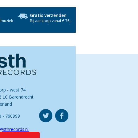
Gratis verzenden
dmuziek
Bij aankoop vanaf € 75,-
orp - west 74
2 LC Barendrecht
erland
0 - 760999
@sthrecords.nl