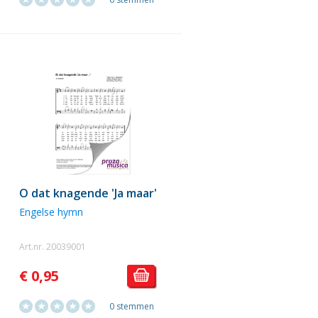
O dat knagende 'Ja maar'
Engelse hymn
Art.nr. 20039001
€ 0,95
0 stemmen