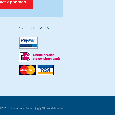
tact opnemen
VEILIG BETALEN
© 2026 - Design en realisatie
Nifterik Multimedia