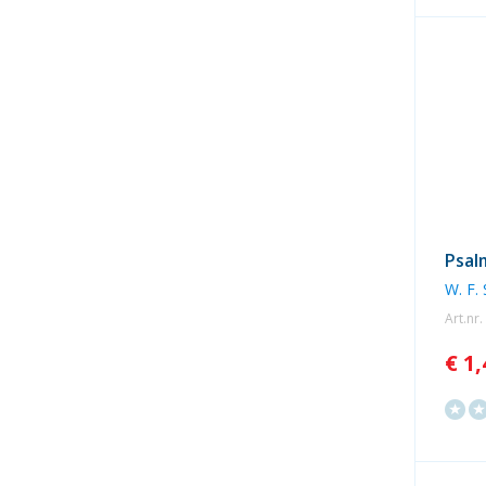
Psal
W. F.
Art.nr
€ 1,