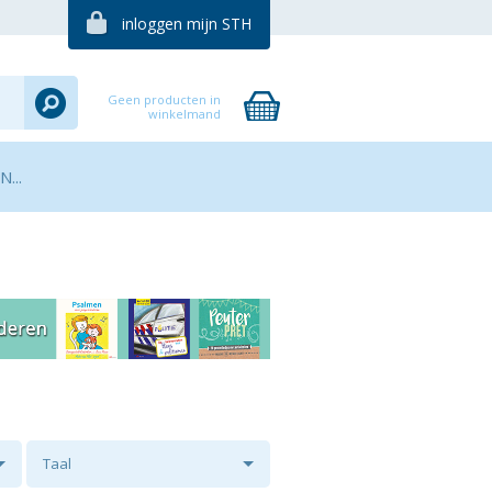
inloggen mijn STH
Geen producten in
winkelmand
...
Taal