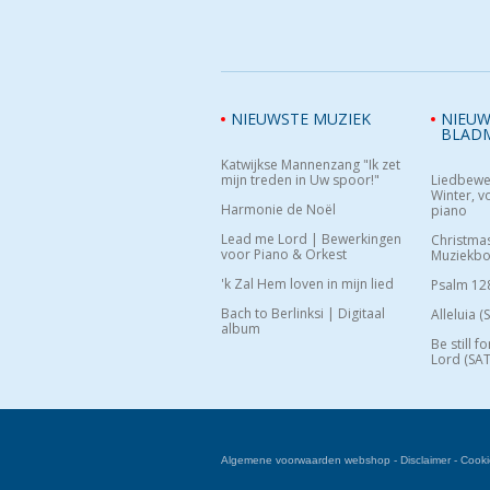
NIEUWSTE MUZIEK
NIEUW
BLAD
Katwijkse Mannenzang "Ik zet
mijn treden in Uw spoor!"
Liedbewe
Winter, vo
Harmonie de Noël
piano
Lead me Lord | Bewerkingen
Christma
voor Piano & Orkest
Muziekb
'k Zal Hem loven in mijn lied
Psalm 12
Bach to Berlinksi | Digitaal
Alleluia (
album
Be still f
Lord (SAT
Algemene voorwaarden webshop
-
Disclaimer
-
Cooki