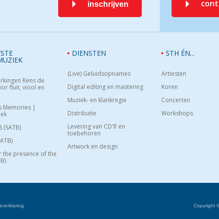
con
inschrijven
STE
DIENSTEN
STH ÉN...
MUZIEK
(Live) Geluidsopnames
Artiesten
rkingen Rens de
Digital editing en mastering
Koren
or fluit, viool en
Muziek- en klankregie
Concerten
s Memories |
Distributie
Workshops
oek
Levering van CD'R en
8 (SATB)
toebehoren
SATB)
Artwork en design
or the presence of the
B)
everklaring
Copyright 