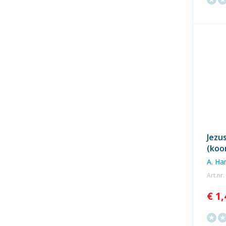
Jezu
(koo
A. H
Art.nr
€ 1,