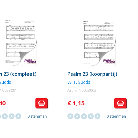
m 23 (compleet)
Psalm 23 (koorpartij)
 Sudds
W. F. Sudds
. 10023001
Art.nr. 10023002
40
€ 1,15
0 stemmen
0 stemmen