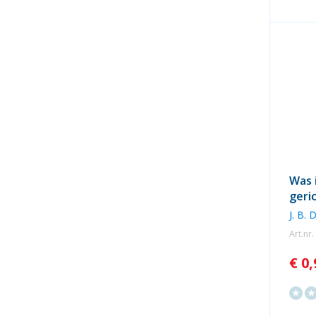
Was 
geri
J. B. 
Art.nr
€ 0,