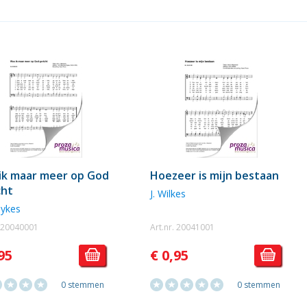
ik maar meer op God
Hoezeer is mijn bestaan
cht
J. Wilkes
Dykes
. 20040001
Art.nr. 20041001
95
€ 0,95
0 stemmen
0 stemmen