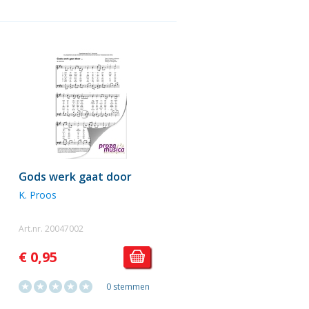
Gods werk gaat door
K. Proos
Art.nr. 20047002
€ 0,95
0 stemmen