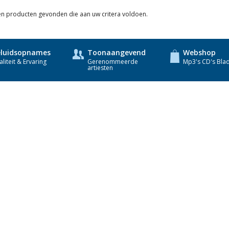
een producten gevonden die aan uw critera voldoen.
luidsopnames
Toonaangevend
Webshop
liteit & Ervaring
Gerenommeerde
Mp3's CD's Bla
artiesten