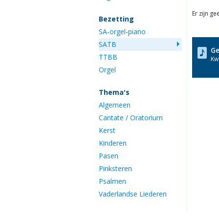
Er zijn g
Bezetting
SA-orgel-piano
SATB
Ge
TTBB
Kwa
Orgel
Thema's
Algemeen
Cantate / Oratorium
Kerst
Kinderen
Pasen
Pinksteren
Psalmen
Vaderlandse Liederen