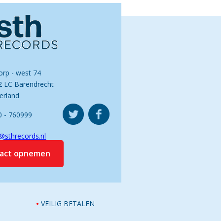
orp - west 74
2 LC Barendrecht
erland
0 - 760999
@sthrecords.nl
tact opnemen
VEILIG BETALEN