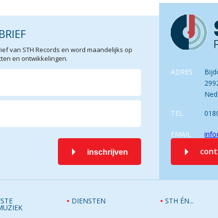
BRIEF
sbrief van STH Records en word maandelijks op
en en ontwikkelingen.
ADRES
Bijd
299
Ned
TEL.
018
EMAIL
info
con
inschrijven
STE
DIENSTEN
STH ÉN...
MUZIEK