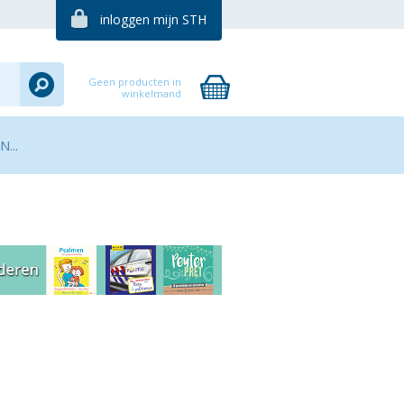
inloggen mijn STH
Geen producten in
winkelmand
...