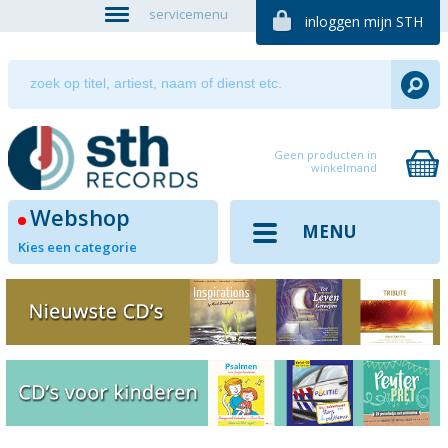
servicemenu
inloggen mijn STH
Geen producten in
winkelmand
Webshop
MENU
Kies een categorie