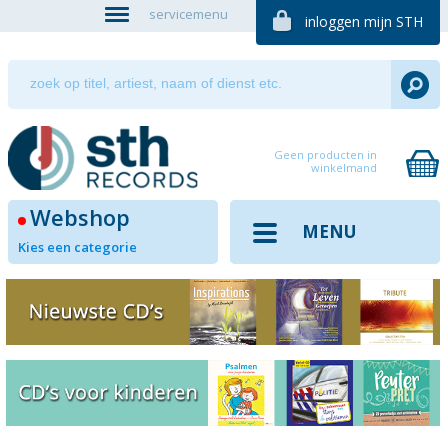
servicemenu
inloggen mijn STH
Geen producten in
winkelmand
Webshop
MENU
Kies een categorie