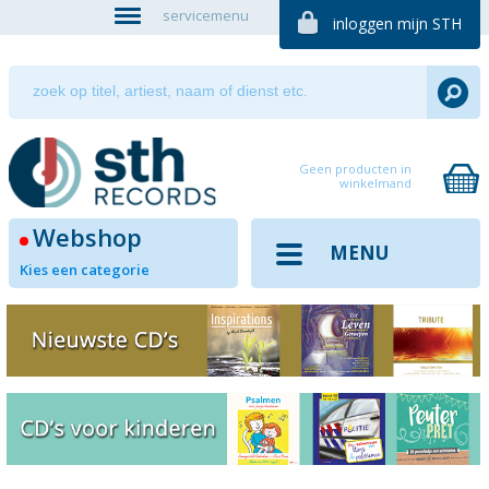
servicemenu
inloggen mijn STH
Geen producten in
winkelmand
Webshop
MENU
Kies een categorie