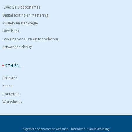
(Live) Geluidsopnames
Digital editing en mastering
Muziek- en klankregie
Distributie
Levering van CD'R en toebehoren
Artwork en design
STH ÉN...
Artiesten
Koren
Concerten
Workshops
Algemene voorwaarden webshop
-
Disclaimer
-
Cookieverklaring