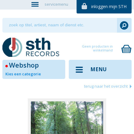
servicemenu
inloggen mijn STH
Geen producten in
winkelmand
Webshop
MENU
Kies een categorie
terug naar het overzicht