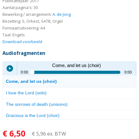
Publicatiejaar: 2017
Aantal pagina's: 30
Bewerking / arrangement:
A. de Jong
Bezetting: S, Orkest, SATB, Orgel
Formaat/uitvoering: A4
Taal: Engels
Download voorbeeld
Audiofragmenten
Come, and let us (choir)
0:00
0:00
Come, and let us (choir)
Play /
I love the Lord (solo)
The sorrows of death (unisono)
Gracious is the Lord (choir)
€ 6,50
€ 5,96 ex. BTW
pause