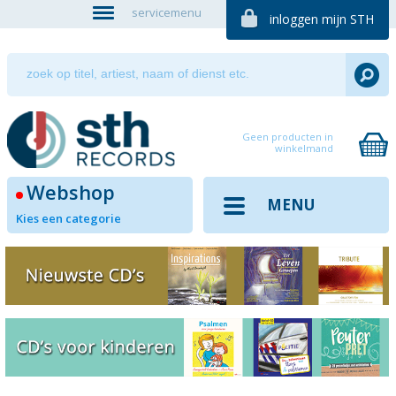
servicemenu
inloggen mijn STH
Geen producten in
winkelmand
Webshop
MENU
Kies een categorie