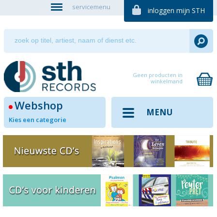
servicemenu
inloggen mijn STH
Geen producten in
winkelmand
Webshop
MENU
Kies een categorie