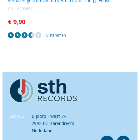
Verhalen geschreven en verteld door
Dhr. J.J. Frinsel
.
CD | 8200052
€ 9,90
8 stemmen
ADRES
Bijdorp - west 74
2992 LC Barendrecht
Nederland