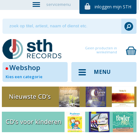
servicemenu
inloggen mijn STH
Geen producten in
winkelmand
Webshop
MENU
Kies een categorie