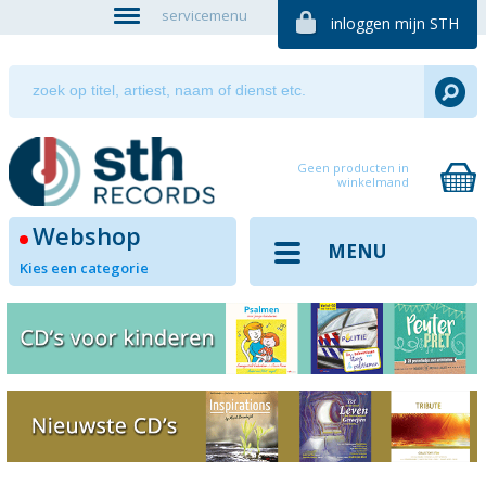
servicemenu
inloggen mijn STH
Geen producten in
winkelmand
Webshop
MENU
Kies een categorie