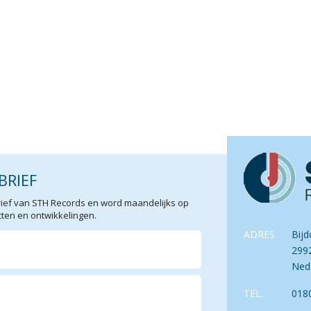
BRIEF
sbrief van STH Records en word maandelijks op
en en ontwikkelingen.
ADRES
Bijd
299
Ned
TEL.
018