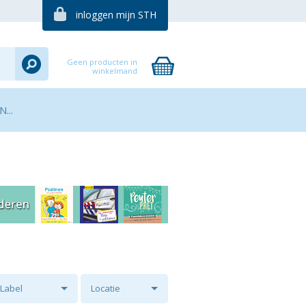
inloggen mijn STH
Geen producten in
winkelmand
...
Label
Locatie