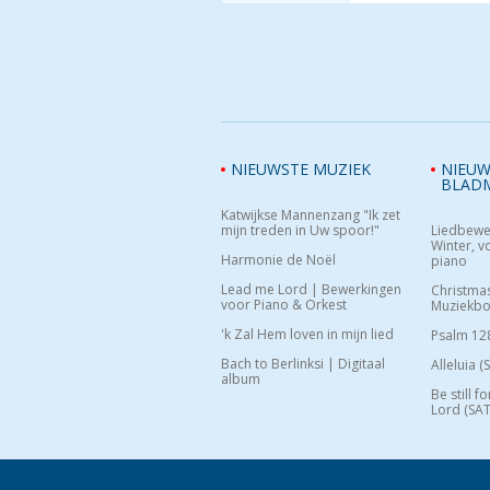
NIEUWSTE MUZIEK
NIEUW
BLAD
Katwijkse Mannenzang "Ik zet
mijn treden in Uw spoor!"
Liedbewe
Winter, vo
Harmonie de Noël
piano
Lead me Lord | Bewerkingen
Christma
voor Piano & Orkest
Muziekb
'k Zal Hem loven in mijn lied
Psalm 12
Bach to Berlinksi | Digitaal
Alleluia (
album
Be still f
Lord (SAT