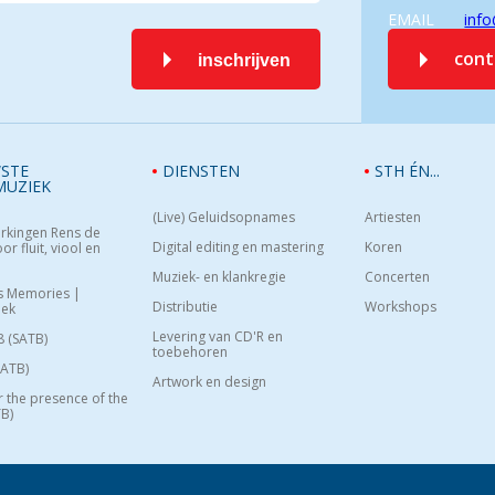
EMAIL
info
con
inschrijven
STE
DIENSTEN
STH ÉN...
MUZIEK
(Live) Geluidsopnames
Artiesten
rkingen Rens de
Digital editing en mastering
Koren
or fluit, viool en
Muziek- en klankregie
Concerten
s Memories |
Distributie
Workshops
oek
Levering van CD'R en
8 (SATB)
toebehoren
SATB)
Artwork en design
or the presence of the
B)