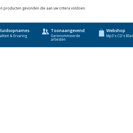
Veluwse Koren
een producten gevonden die aan uw critera voldoen.
o.l.v. Leander
luidsopnames
Toonaangevend
Webshop
van der Steen.
liteit & Ervaring
Gerenommeerde
Mp3's CD's Bla
artiesten