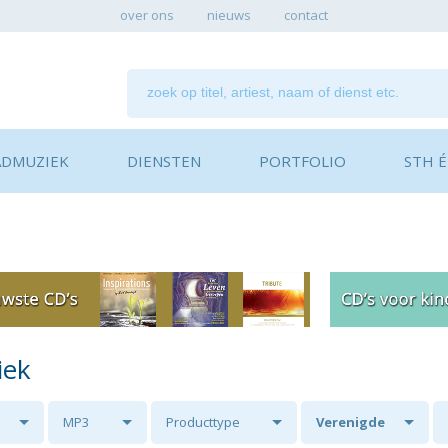
over ons
nieuws
contact
ADMUZIEK
DIENSTEN
PORTFOLIO
STH ÉN
iek
MP3
Producttype
Verenigde