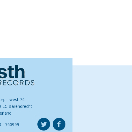
orp - west 74
2 LC Barendrecht
erland
0 - 760999