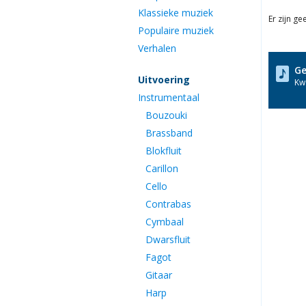
Klassieke muziek
Er zijn g
Populaire muziek
Verhalen
Ge
Uitvoering
Kwa
Instrumentaal
Bouzouki
Brassband
Blokfluit
Carillon
Cello
Contrabas
Cymbaal
Dwarsfluit
Fagot
Gitaar
Harp