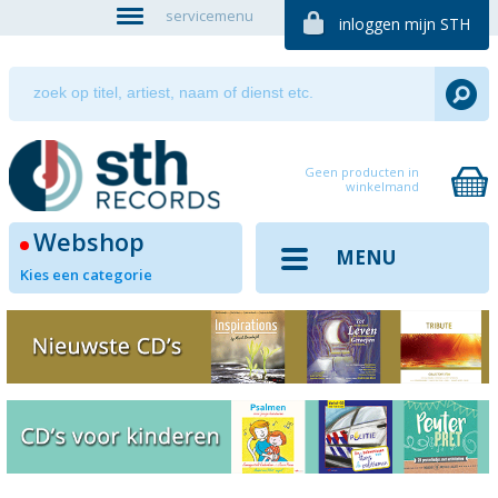
servicemenu
inloggen mijn STH
Geen producten in
winkelmand
Webshop
MENU
Kies een categorie