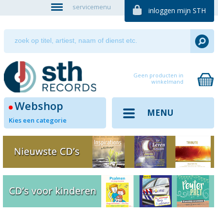
servicemenu
inloggen mijn STH
Geen producten in
winkelmand
Webshop
MENU
Kies een categorie