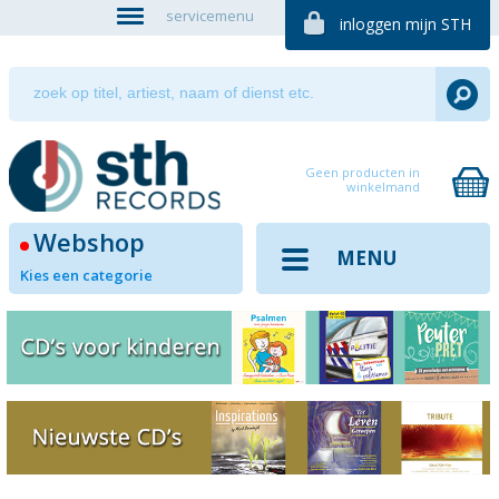
servicemenu
inloggen mijn STH
Geen producten in
winkelmand
Webshop
MENU
Kies een categorie