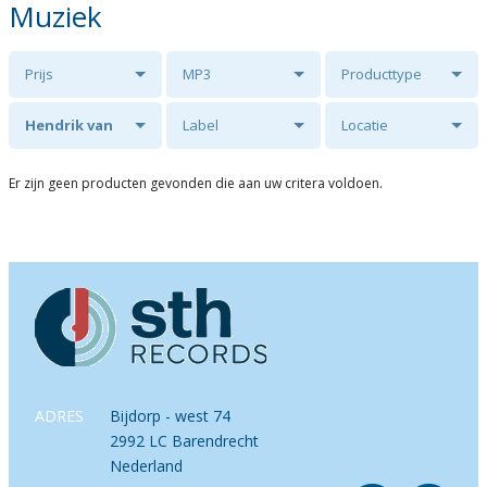
Muziek
Prijs
MP3
Producttype
Hendrik van
Label
Locatie
Lagen
Er zijn geen producten gevonden die aan uw critera voldoen.
ADRES
Bijdorp - west 74
2992 LC Barendrecht
Nederland