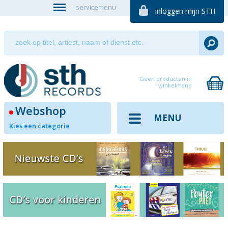
servicemenu
inloggen mijn STH
Geen producten in
winkelmand
Webshop
MENU
Kies een categorie