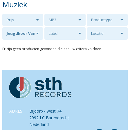
Muziek
Prijs
MP3
Producttype
Jeugdkoor Van
Label
Locatie
knop tot bloem
Er zijn geen producten gevonden die aan uw critera voldoen.
o.l.v. Dick van
Asselt
ADRES
Bijdorp - west 74
2992 LC Barendrecht
Nederland