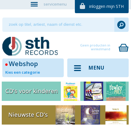
servicemenu
inloggen mijn STH
Geen producten in
winkelmand
Webshop
MENU
Kies een categorie