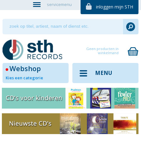
servicemenu
inloggen mijn STH
Geen producten in
winkelmand
Webshop
MENU
Kies een categorie