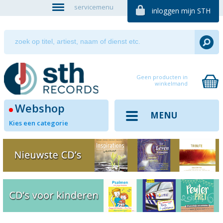
servicemenu
inloggen mijn STH
Geen producten in
winkelmand
Webshop
MENU
Kies een categorie