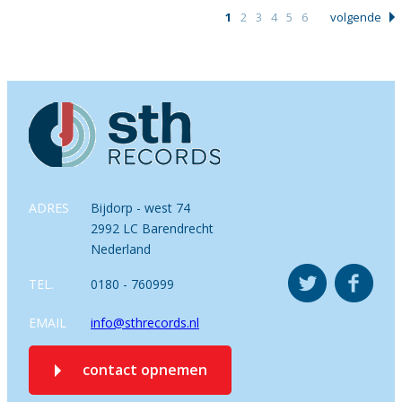
1
2
3
4
5
6
volgende
ADRES
Bijdorp - west 74
2992 LC Barendrecht
Nederland
TEL.
0180 - 760999
EMAIL
info@sthrecords.nl
contact opnemen