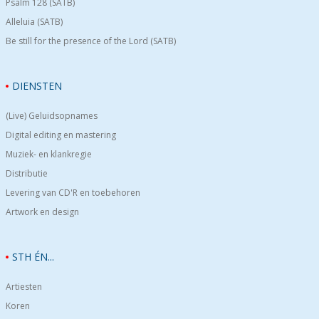
Psalm 128 (SATB)
Alleluia (SATB)
Be still for the presence of the Lord (SATB)
DIENSTEN
(Live) Geluidsopnames
Digital editing en mastering
Muziek- en klankregie
Distributie
Levering van CD'R en toebehoren
Artwork en design
STH ÉN...
Artiesten
Koren