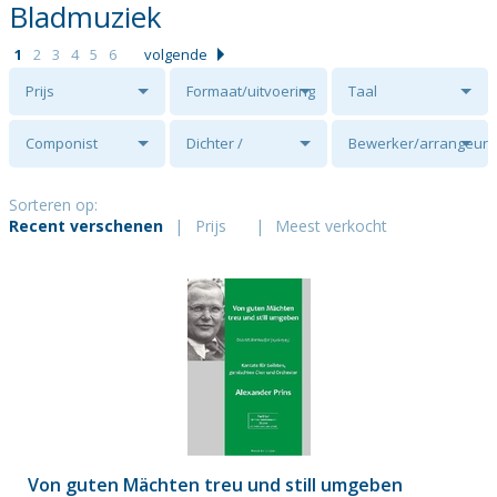
Bladmuziek
1
2
3
4
5
6
volgende
Prijs
Formaat/uitvoering
Taal
Componist
Dichter /
Bewerker/arrangeur
tekstschrijver
Sorteren op:
Recent verschenen
|
Prijs
|
Meest verkocht
Von guten Mächten treu und still umgeben