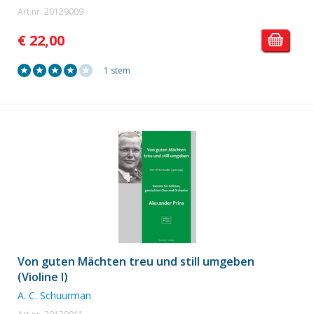
Art.nr. 20129009
€ 22,00
1 stem
Von guten Mächten treu und still umgeben
(Violine I)
A. C. Schuurman