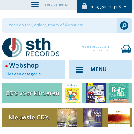
servicemenu
inloggen mijn STH
Geen producten in
winkelmand
Webshop
MENU
Kies een categorie