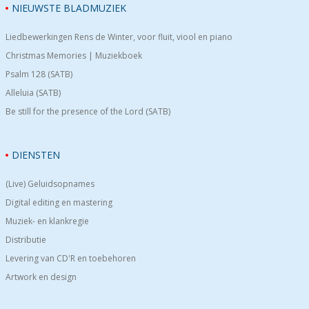
NIEUWSTE BLADMUZIEK
Liedbewerkingen Rens de Winter, voor fluit, viool en piano
Christmas Memories | Muziekboek
Psalm 128 (SATB)
Alleluia (SATB)
Be still for the presence of the Lord (SATB)
DIENSTEN
(Live) Geluidsopnames
Digital editing en mastering
Muziek- en klankregie
Distributie
Levering van CD'R en toebehoren
Artwork en design