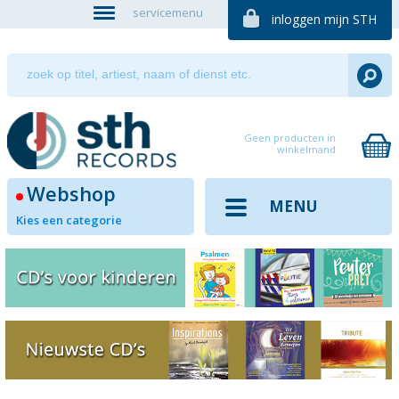
servicemenu
inloggen mijn STH
Geen producten in
winkelmand
Webshop
MENU
Kies een categorie