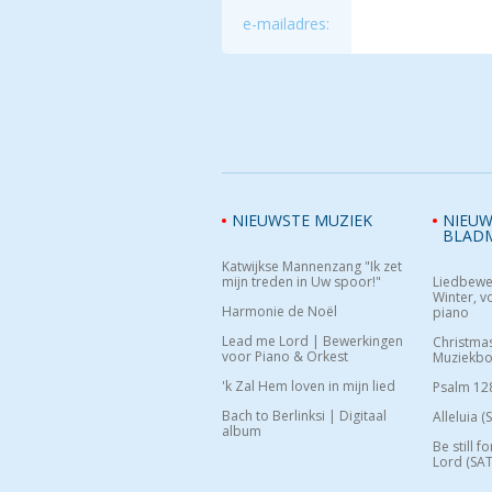
e-mailadres:
NIEUWSTE MUZIEK
NIEUW
BLAD
Katwijkse Mannenzang "Ik zet
mijn treden in Uw spoor!"
Liedbewe
Winter, vo
Harmonie de Noël
piano
Lead me Lord | Bewerkingen
Christma
voor Piano & Orkest
Muziekb
'k Zal Hem loven in mijn lied
Psalm 12
Bach to Berlinksi | Digitaal
Alleluia (
album
Be still f
Lord (SAT