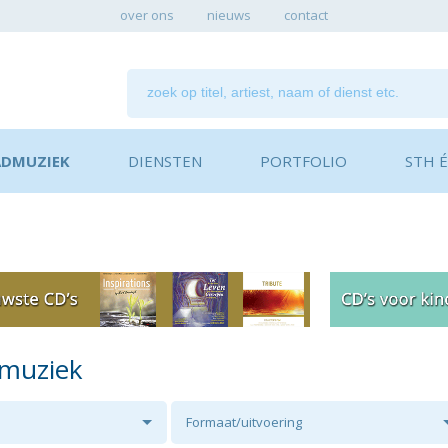
over ons
nieuws
contact
ADMUZIEK
DIENSTEN
PORTFOLIO
STH ÉN
dmuziek
Formaat/uitvoering