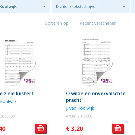
 Koolwijk
Dichter / tekstschrijver
Sorteren op:
Recent verschenen
|
e ziele luistert
O wilde en onvervalschte
pracht
 Koolwijk
J. van Koolwijk
. 20165001
Art.nr. 20166001
40
€ 3,20