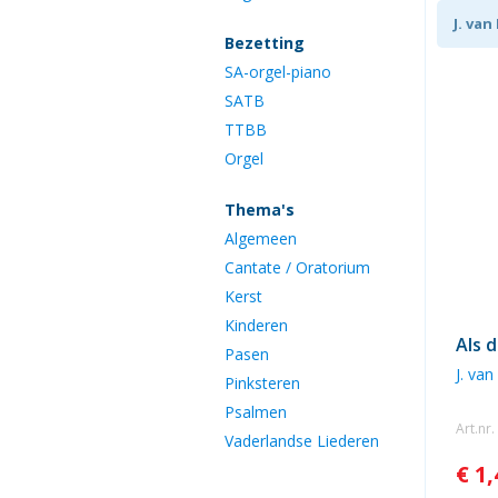
J. van
Bezetting
SA-orgel-piano
SATB
TTBB
Orgel
Thema's
Algemeen
Cantate / Oratorium
Kerst
Kinderen
Als d
Pasen
J. van
Pinksteren
Psalmen
Art.nr
Vaderlandse Liederen
€ 1,