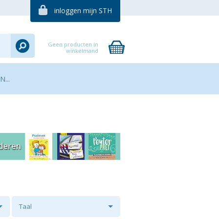
inloggen mijn STH
Geen producten in
winkelmand
...
Taal