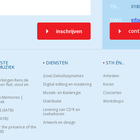
TEL.
018
EMAIL
info
con
inschrijven
STE
DIENSTEN
STH ÉN...
MUZIEK
(Live) Geluidsopnames
Artiesten
rkingen Rens de
Digital editing en mastering
Koren
or fluit, viool en
Muziek- en klankregie
Concerten
s Memories |
Distributie
Workshops
oek
Levering van CD'R en
8 (SATB)
toebehoren
SATB)
Artwork en design
or the presence of the
B)