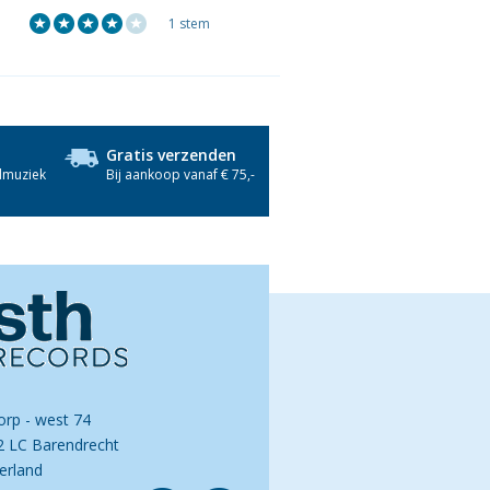
1 stem
Gratis verzenden
dmuziek
Bij aankoop vanaf € 75,-
orp - west 74
2 LC Barendrecht
erland