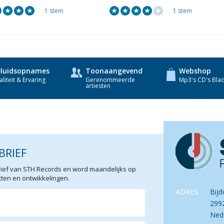
1 stem
1 stem
luidsopnames
Toonaangevend
Webshop
liteit & Ervaring
Gerenommeerde
Mp3's CD's Bla
artiesten
BRIEF
sbrief van STH Records en word maandelijks op
en en ontwikkelingen.
ADRES
Bijd
299
Ned