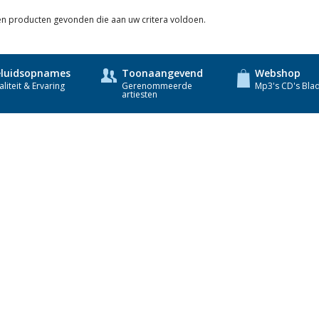
een producten gevonden die aan uw critera voldoen.
luidsopnames
Toonaangevend
Webshop
liteit & Ervaring
Gerenommeerde
Mp3's CD's Bla
artiesten