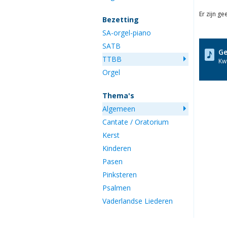
Er zijn g
Bezetting
SA-orgel-piano
SATB
Ge
TTBB
Kwa
Orgel
Thema's
Algemeen
Cantate / Oratorium
Kerst
Kinderen
Pasen
Pinksteren
Psalmen
Vaderlandse Liederen