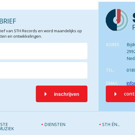
BRIEF
sbrief van STH Records en word maandelijks op
en en ontwikkelingen.
ADRES
Bijd
299
Ned
TEL.
018
EMAIL
info
con
inschrijven
STE
DIENSTEN
STH ÉN...
MUZIEK