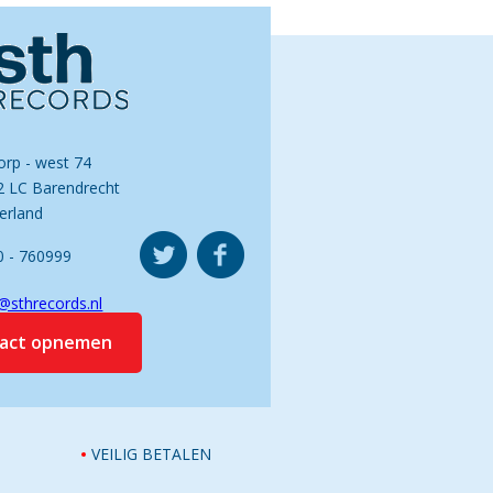
orp - west 74
2 LC Barendrecht
erland
0 - 760999
@sthrecords.nl
tact opnemen
VEILIG BETALEN