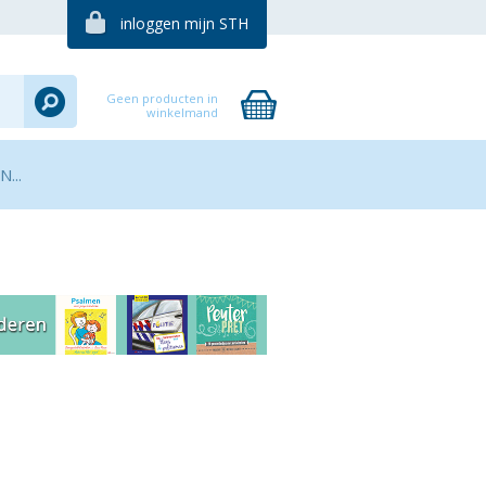
inloggen mijn STH
Geen producten in
winkelmand
...