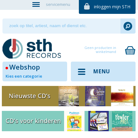
servicemenu
inloggen mijn STH
Geen producten in
winkelmand
Webshop
MENU
Kies een categorie